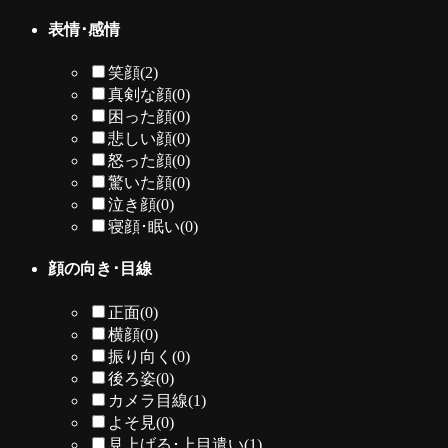
表情･感情
笑顔
(2)
真剣な顔
(0)
困った顔
(0)
悲しい顔
(0)
怒った顔
(0)
驚いた顔
(0)
泣き顔
(0)
寝顔･眠い
(0)
顔の向き･目線
正面
(0)
横顔
(0)
振り向く
(0)
後ろ姿
(0)
カメラ目線
(1)
よそ見
(0)
見上げる･上目遣い
(1)