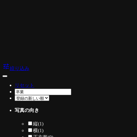
tune
絞り込み
リセット
写真の向き
縦
(1)
横
(1)