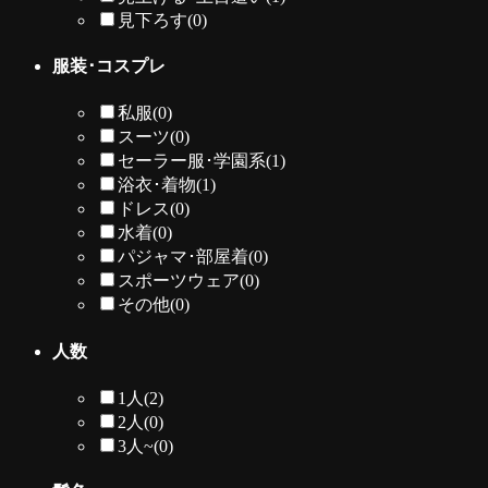
見下ろす
(0)
服装･コスプレ
私服
(0)
スーツ
(0)
セーラー服･学園系
(1)
浴衣･着物
(1)
ドレス
(0)
水着
(0)
パジャマ･部屋着
(0)
スポーツウェア
(0)
その他
(0)
人数
1人
(2)
2人
(0)
3人~
(0)