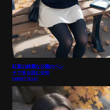
紅葉の綺麗な公園のベン
チで本を読む女性
[908077624]