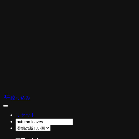
tune
絞り込み
リセット