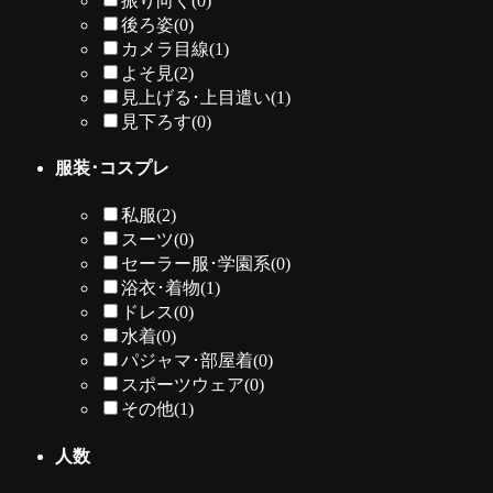
振り向く
(0)
後ろ姿
(0)
カメラ目線
(1)
よそ見
(2)
見上げる･上目遣い
(1)
見下ろす
(0)
服装･コスプレ
私服
(2)
スーツ
(0)
セーラー服･学園系
(0)
浴衣･着物
(1)
ドレス
(0)
水着
(0)
パジャマ･部屋着
(0)
スポーツウェア
(0)
その他
(1)
人数