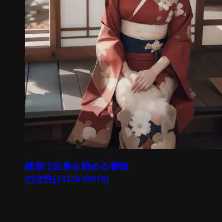
縁側で紅葉を眺める着物
の女性[3322620818]