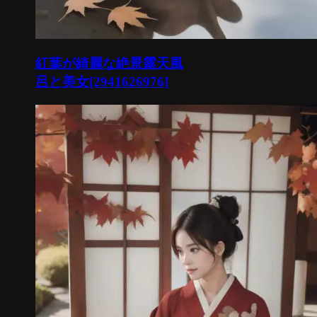
紅葉が綺麗な絶景露天風
呂と美女[2941626976]