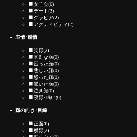
女子会
(0)
デート
(3)
グラビア
(2)
アクティビティ
(2)
表情･感情
笑顔
(2)
真剣な顔
(0)
困った顔
(0)
悲しい顔
(0)
怒った顔
(0)
驚いた顔
(0)
泣き顔
(0)
寝顔･眠い
(0)
顔の向き･目線
正面
(0)
横顔
(2)