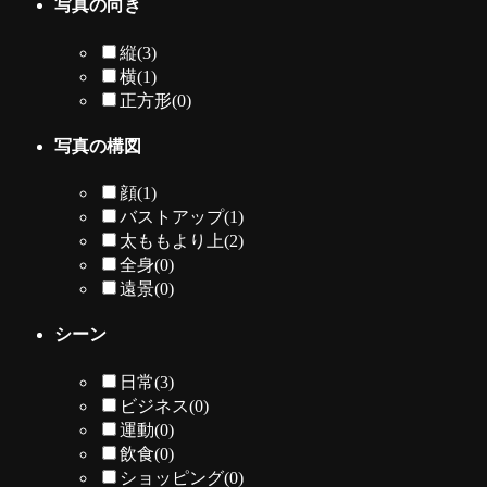
写真の向き
縦
(3)
横
(1)
正方形
(0)
写真の構図
顔
(1)
バストアップ
(1)
太ももより上
(2)
全身
(0)
遠景
(0)
シーン
日常
(3)
ビジネス
(0)
運動
(0)
飲食
(0)
ショッピング
(0)