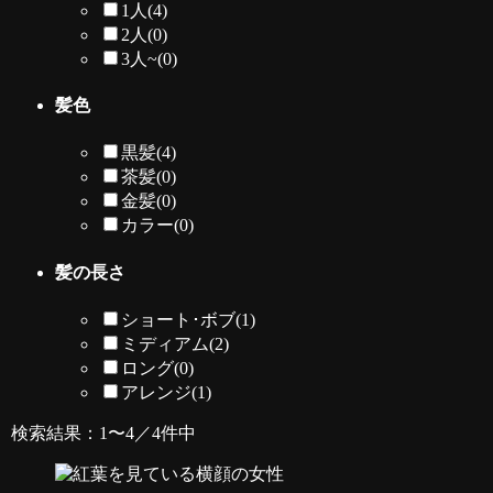
1人
(4)
2人
(0)
3人~
(0)
髪色
黒髪
(4)
茶髪
(0)
金髪
(0)
カラー
(0)
髪の長さ
ショート･ボブ
(1)
ミディアム
(2)
ロング
(0)
アレンジ
(1)
検索結果：1〜4／4件中