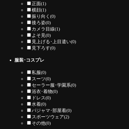
正面
(1)
横顔
(1)
振り向く
(0)
後ろ姿
(0)
カメラ目線
(1)
よそ見
(0)
見上げる･上目遣い
(0)
見下ろす
(0)
服装･コスプレ
私服
(0)
スーツ
(0)
セーラー服･学園系
(0)
浴衣･着物
(0)
ドレス
(0)
水着
(0)
パジャマ･部屋着
(0)
スポーツウェア
(2)
その他
(0)