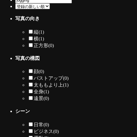
写真の向き
縦
(1)
横
(1)
正方形
(0)
写真の構図
顔
(0)
バストアップ
(0)
太ももより上
(1)
全身
(1)
遠景
(0)
シーン
日常
(0)
ビジネス
(0)