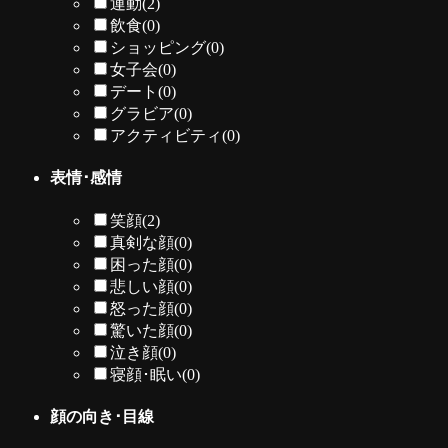
運動
(2)
飲食
(0)
ショッピング
(0)
女子会
(0)
デート
(0)
グラビア
(0)
アクティビティ
(0)
表情･感情
笑顔
(2)
真剣な顔
(0)
困った顔
(0)
悲しい顔
(0)
怒った顔
(0)
驚いた顔
(0)
泣き顔
(0)
寝顔･眠い
(0)
顔の向き･目線