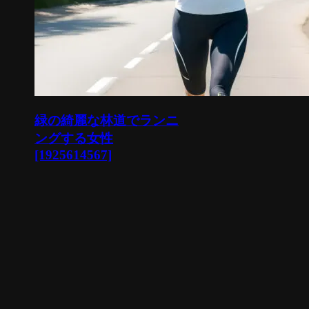
緑の綺麗な林道でランニ
ングする女性
[1925614567]