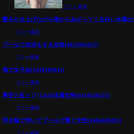
フリー素材
髪をかき上げながら海からあがってくる白い水着の女性[3
フリー素材
プールで水泳をする女性[4015895057]
フリー素材
海で女子会[1449589043]
フリー素材
青空と虹とフリルの水着女性[4144539235]
フリー素材
浮き輪で浮いてプールで寛ぐ女性[3406409203]
フリー素材