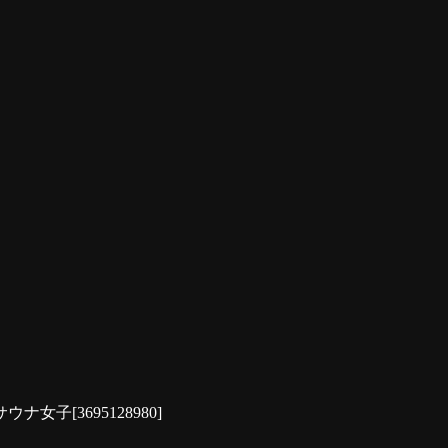
女子[3695128980]