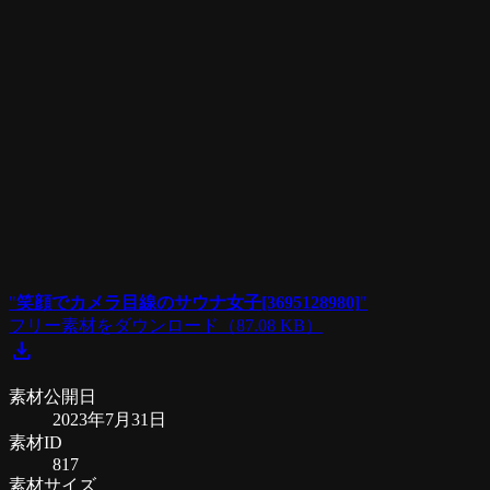
"
笑顔でカメラ目線のサウナ女子[3695128980]
"
フリー素材をダウンロード
（87.08 KB）
download
素材公開日
2023年7月31日
素材ID
817
素材サイズ